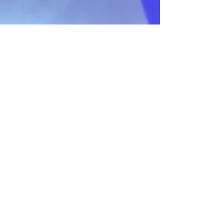
愛易控科技股份有限公司
IECONT Technology Inc.
Power to Energy Smart
Contact
新北市中和區板南路655號3樓
+886-2-82213181
jc@iecont.com
名字
姓氏
Email
Message